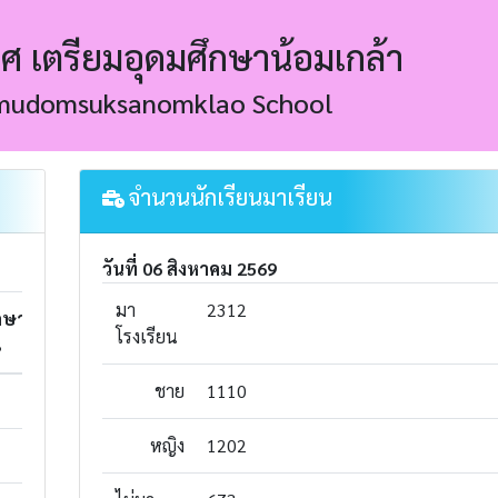
ิศ เตรียมอุดมศึกษาน้อมเกล้า
amudomsuksanomklao School
จำนวนนักเรียนมาเรียน
วันที่ 06 สิงหาคม 2569
มา
2312
กษา
มัธยมศึกษา
มัธยมศึกษา
มัธยมศึกษา
โรงเรียน
3
ปีที่ 4
ปีที่ 5
ปีที่ 6
ชาย
1110
240
213
206
หญิง
1202
269
256
259