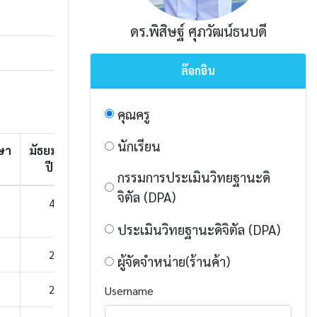
ดร.พิสิษฐ์ ศุภวัฒน์ธนบดี
ล๊อกอิน
คุณครู
นักเรียน
ษา
มัธยมศึกษา
มัธยมศึกษา
มัธยมศึกษา
ปีที่ 4
ปีที่ 5
ปีที่ 6
กรรมการประเมินวิทยฐานะดิ
จิตัล (DPA)
466
411
421
ประเมินวิทยฐานะดิจิตัล (DPA)
231
179
188
ผู้จัดจำหน่าย(ร้านค้า)
235
232
233
Username