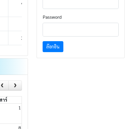
43
58
44
Password
9
34
18
34
24
26
ล๊อกอิน
สาร์
1
8